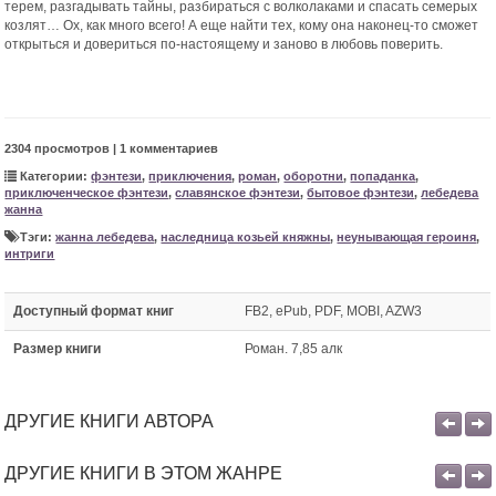
терем, разгадывать тайны, разбираться с волколаками и спасать семерых
козлят… Ох, как много всего! А еще найти тех, кому она наконец-то сможет
открыться и довериться по-настоящему и заново в любовь поверить.
2304 просмотров | 1 комментариев
Категории:
фэнтези
,
приключения
,
роман
,
оборотни
,
попаданка
,
приключенческое фэнтези
,
славянское фэнтези
,
бытовое фэнтези
,
лебедева
жанна
Тэги:
жанна лебедева
,
наследница козьей княжны
,
неунывающая героиня
,
интриги
Доступный формат книг
FB2, ePub, PDF, MOBI, AZW3
Размер книги
Роман. 7,85 алк
ДРУГИЕ КНИГИ АВТОРА
ДРУГИЕ КНИГИ В ЭТОМ ЖАНРЕ