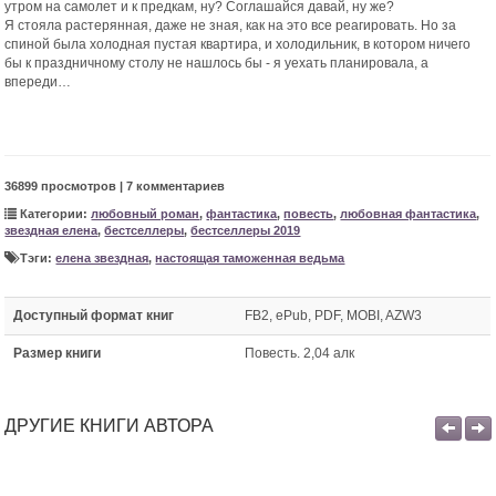
утром на самолет и к предкам, ну? Соглашайся давай, ну же?
Я стояла растерянная, даже не зная, как на это все реагировать. Но за
спиной была холодная пустая квартира, и холодильник, в котором ничего
бы к праздничному столу не нашлось бы - я уехать планировала, а
впереди…
36899 просмотров | 7 комментариев
Категории:
любовный роман
,
фантастика
,
повесть
,
любовная фантастика
,
звездная елена
,
бестселлеры
,
бестселлеры 2019
Тэги:
елена звездная
,
настоящая таможенная ведьма
Доступный формат книг
FB2, ePub, PDF, MOBI, AZW3
Размер книги
Повесть. 2,04 алк
ДРУГИЕ КНИГИ АВТОРА