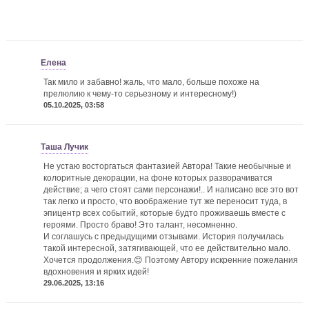
Елена
Так мило и забавно! жаль, что мало, больше похоже на
прелюлию к чему-то серьезному и интересному!)
05.10.2025, 03:58
Таша Лучик
Не устаю восторгаться фантазией Автора! Такие необычные и
колоритные декорации, на фоне которых разворачиватся
действие; а чего стоят сами персонажи!.. И написано все это вот
так легко и просто, что воображение тут же переносит туда, в
эпицентр всех событий, которые будто проживаешь вместе с
героями. Просто браво! Это талант, несомненно.
И соглашусь с предыдущими отзывами. История получилась
такой интересной, затягивающей, что ее действительно мало.
Хочется продолжения.😊 Поэтому Автору искренние пожелания
вдохновения и ярких идей!
29.06.2025, 13:16