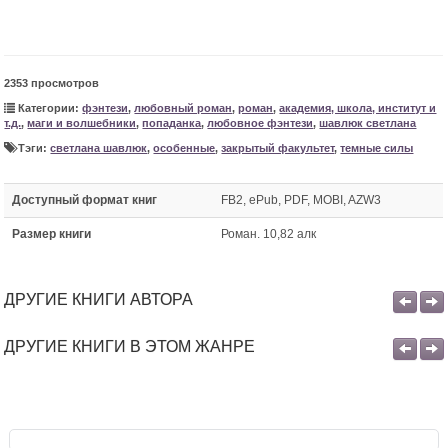
2353 просмотров
Категории:
фэнтези
,
любовный роман
,
роман
,
академия, школа, институт и
т.д.
,
маги и волшебники
,
попаданка
,
любовное фэнтези
,
шавлюк светлана
Тэги:
светлана шавлюк
,
особенные
,
закрытый факультет
,
темные силы
Доступный формат книг
FB2, ePub, PDF, MOBI, AZW3
Размер книги
Роман. 10,82 алк
ДРУГИЕ КНИГИ АВТОРА
ДРУГИЕ КНИГИ В ЭТОМ ЖАНРЕ