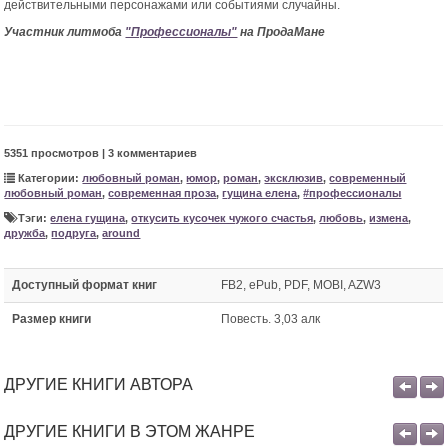
действительными персонажами или событиями случайны.
Участник литмоба
"Профессионалы"
на ПродаМане
5351 просмотров | 3 комментариев
Категории:
любовный роман
,
юмор
,
роман
,
эксклюзив
,
современный
любовный роман
,
современная проза
,
гущина елена
,
#профессионалы
Тэги:
елена гущина
,
откусить кусочек чужого счастья
,
любовь
,
измена
,
дружба
,
подруга
,
around
Доступный формат книг
FB2, ePub, PDF, MOBI, AZW3
Размер книги
Повесть. 3,03 алк
ДРУГИЕ КНИГИ АВТОРА
ДРУГИЕ КНИГИ В ЭТОМ ЖАНРЕ