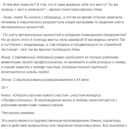
- В чём мне повезло? В том, что я сама вырвала себе это место? Ты же
знаешь с чего я начинала? – мрачно поинтересовалась Ника.
- Знаю, знаю! Ты начала с уборщицы, а потом на время отпуска заменила
человека и параллельно разработала новую программу по ведению учёта
материальных ценностей…
- По учёту материальных ценностей в складских помещениях предприятия!
Но до всего этого я полгода манты-лила шваброй! И как видишь ничего! Так
и ты! Начни с кладовщицы, а там глядишь и продвинешься по служебной
лестнице! – всё так же мрачно пообещала Ника.
Жанр: Современный любовный роман изобилует не только рабочими
моментами людей-профессионалов, но включает в себя истории о любви,
а также зависть к чужому счастью, которая тонкой паутиной
вплетается в судьбы людей.
Эпоха: События романа разворачиваются в XX веке.
16 +
Книга: «Откусить кусочек чужого счастья», участник конкурса:
«Профессионалы». В произведении жизнь и любовь переплетаются с
рабочими моментами главных героев.
*Авторская ремарка:
Эта книга является художественным произведением. Имена, характеры,
места действия вымышлены или творчески переосмыслены. Все аналогии с