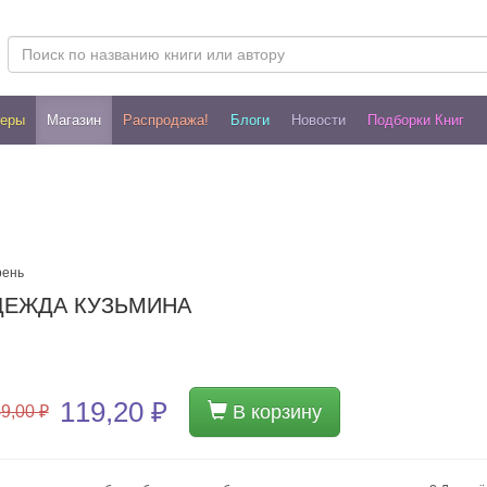
леры
Магазин
Распродажа!
Блоги
Новости
Подборки Книг
рень
АДЕЖДА КУЗЬМИНА
119,20 ₽
В корзину
9,00 ₽