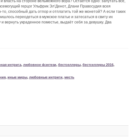
и власть на стороне вельможного вора? Остаётся одно: запутать всё,
 всемогущий герцог Ульфрик Эл’Денот, Длани Правосудия всея
о-то, способный дать отпор и отплатить той же монетой? А если таких
ишлось переодеться в мужское платье и затесаться в свиту их
 и вернуть украденное поместье, выдаёт себя за девушку. Два
рная интрига
,
любовное фэнтези
,
бестселлеры
,
бестселлеры 2016
,
ния
,
иные миры
,
любовные интриги
,
месть