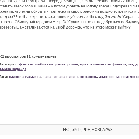
о делать, если тебя грабят посреди бела дня, а силы несопоставимы? Да ещё 
ставить вверх тормашками – а потом уронить на голову врагу! Подозревал ли
рренты, что если обирать и притеснять сирот, рано или поздно встретится кт
же двое? Чтобы сохранить состояние и уберечь себя саму, Эльме Эл’Сиран пр
етлости. Обманутый герцогом Алэр Эл’Суани, пытаясь подобраться к обидчику
еревёртыша» сталкиваются на узкой дорожке. Что из этого может выйти?
802 просмотров | 2 комментариев
Категории:
фэнтези
,
любовный роман
,
роман
,
приключенческое фэнтези
,
генде
зьмина надежда
Тэги:
надежда кузьмина
,
пара не пара
,
парень не парень
,
авантюрные приключе
FB2, ePub, PDF, MOBI, AZW3