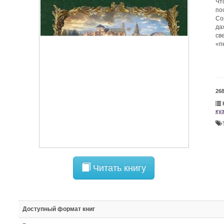
Чт
по
Со
да
св
«п
26
ку
Читать книгу
Доступный формат книг