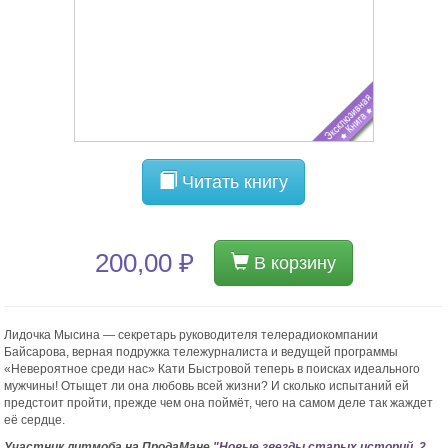
Читать книгу
200,00 ₽
В корзину
Лидочка Мысина — секретарь руководителя телерадиокомпании
Байсарова, верная подружка тележурналиста и ведущей программы
«Невероятное среди нас» Кати Быстровой теперь в поисках идеального
мужчины! Отыщет ли она любовь всей жизни? И сколько испытаний ей
предстоит пройти, прежде чем она поймёт, чего на самом деле так жаждет
её сердце.
Участник литмоба на ПродаМане
"Новые звезды старых историй. 2