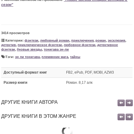
сезон"
3414 просмотров
Категории:
фэнтези
,
любовный роман
,
приключения
,
роман
,
эксклюзив
,
детектив
,
приключенческое фэнтези
,
любовное фэнтези
,
детективное
фэнтези
,
#новые звезды
,
тонигава эн-ли
Тэги:
эн ли тонигава
,
племянник мага
,
тайны
Доступный формат книг
FB2, ePub, PDF, MOBI, AZW3
Размер книги
Роман. 8,17 алк
ДРУГИЕ КНИГИ АВТОРА
ДРУГИЕ КНИГИ В ЭТОМ ЖАНРЕ