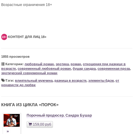
Возрастные ограничения 18+
КОНТЕНТ ДЛЯ ЛИЦ 18+
18+
1855 просмотров
Категории:
любовный роман
,
эротика
,
роман
,
отношения при разнице в
возрасте
,
современный любовный роман
,
бушар сандра
,
современная проза
,
эротический современный роман
Тэги:
влиятельный мужчина
,
разница в возрасте
,
элементы бдсм
,
от
ненависти до любви
КНИГА ИЗ ЦИКЛА «
ПОРОК
»
Порочный продюсер. Сандра Бушар
159,00 руб
»