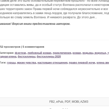
 самом деле это было основательным пережитком прошлого - по всей Алланди
адиции оставались живы, да и особый статус Вэллана располагал к некоторо
ших территориях закон Права первой ночи соблюдался неукоснительно и все 
аздников направлялись в замки ленд-лордов, где получали благословение, по
больше во славу земель Вэллана. И никакого разврата. До этого дня...
имание! Версия книги предоставлена автором.
752 просмотров | 5 комментариев
Категории:
фэнтези
,
любовный роман
,
приключения
,
роман
,
ведьмы, ведуньи, т
ездная елена
,
бестселлеры
,
бестселлеры 2020
Тэги:
горцы
,
яркие чувства
,
настоящие отношения
,
право первой ночи
,
елена зв
FB2, ePub, PDF, MOBI, AZW3