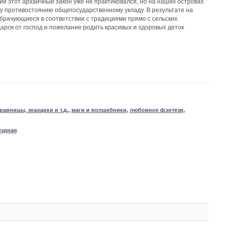
и этот архаичный закон уже не практиковался, но на наших островах
му противостоянию общегосударственному укладу. В результате на
брачующиеся в соответствии с традициями прямо с сельских
дарок от господ и пожелание родить красивых и здоровых деток
равницы, знахарки и т.д.
,
маги и волшебники
,
любовное фэнтези
,
ездная