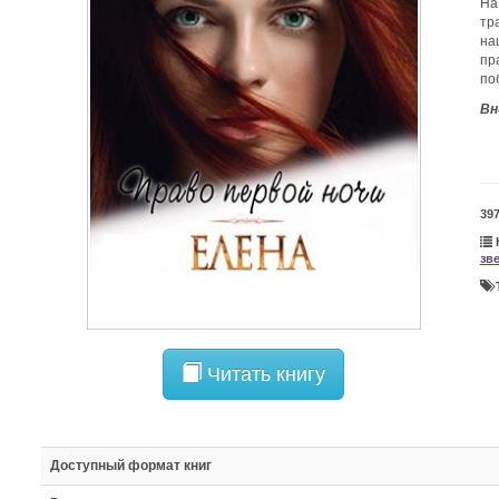
На
тр
на
пр
по
Вн
39
зв
Читать книгу
Доступный формат книг