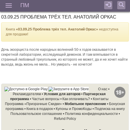
ПМ
Мен
03.09.25 ПРОБЛЕМА ТРЁХ ТЕЛ. АНАТОЛИЙ ОРКАС
Книга
«03.09.25 Проблема трёх тел. Анатолий Оркас»
недоступна
для продажи!
Дочь экзорциста после народных волнений 50-х годов оказывается в
секретной лаборатории, исследующей демонов. И там вляпывается в
странный любовный треугольник, из которого не может, да и не хочет найти
выхода, ведь жизнь не мила... Но умирать - не хочется!
О нас
•
Рекламодателям
•
Условия для авторов
•
Партнерская
программа
•
Частые вопросы
•
Как оплачивать?
•
Контакты
Программа «Призрачные Скидки»
•
Мобильное приложение
•
Бонусная
программа
•
Книга в подарок
•
Купоны и ПромоКоды
•
Подписка на книгу
Пользовательское соглашение
•
Политика конфиденциальности
•
Refund Policy