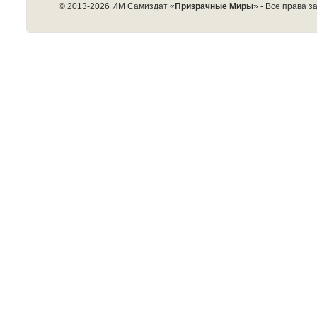
© 2013-2026 ИМ Самиздат «
Призрачные Миры
» - Все права 