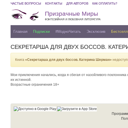
ЧАСТЫЕ ВОПРОСЫ
КОНТАКТЫ
ДЛЯ АВТОРОВ
КАК ОПЛАТИТЬ?
Призрачные Миры
ФЭНТЕЗИЙНАЯ И ЛЮБОВНАЯ ЛИТЕРАТУРА
Главная
Подписки
#МодноЧитать
Эксклюзив
Бестсел
СЕКРЕТАРША ДЛЯ ДВУХ БОССОВ. КАТЕ
Книга
«Секретарша для двух боссов. Катерина Шерман»
недоступ
Мои приключения начались, когда я сбегая от назойливого поклонника 
их истинной.
Возрастные ограничения 18+
Программ
Пол