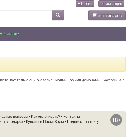
Логин
Регистрация
нет товаров
В Читалке
чего, вот только они оказались моими новыми демонами - боссами, а я
Частые вопросы
•
Как оплачивать?
•
Контакты
ига в подарок
•
Купоны и ПромоКоды
•
Подписка на книгу