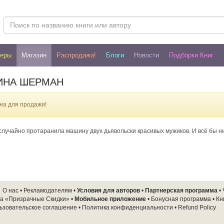
леры
Магазин
Распродажа!
Блоги
Новости
Подборки Книг
РИНА ШЕРМАН
на для продажи!
случайно протаранила машину двух дьявольски красивых мужиков. И всё бы ни
О нас
•
Рекламодателям
•
Условия для авторов
•
Партнерская программа
•
а «Призрачные Скидки»
•
Мобильное приложение
•
Бонусная программа
•
Кн
ьзовательское соглашение
•
Политика конфиденциальности
•
Refund Policy