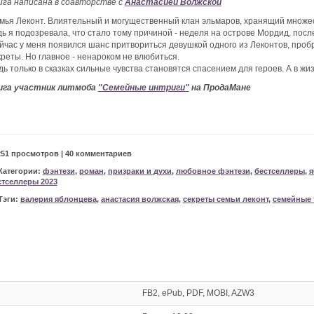
ига написана в соавторстве с
Анастасией Волжской
мья Леконт. Влиятельный и могущественный клан эльмаров, хранящий множеств
дь я подозревала, что стало тому причиной - неделя на острове Мордид, посл
йчас у меня появился шанс притвориться девушкой одного из Леконтов, проб
креты. Но главное - ненароком не влюбиться.
дь только в сказках сильные чувства становятся спасением для героев. А в жиз
ига участник литмоба
"Семейные интриги"
на ПродаМане
251 просмотров | 40 комментариев
Категории:
фэнтези
,
роман
,
призраки и духи
,
любовное фэнтези
,
бестселлеры
,
я
стселлеры 2023
Тэги:
валерия яблонцева
,
анастасия волжская
,
секреты семьи леконт
,
семейные 
FB2, ePub, PDF, MOBI, AZW3