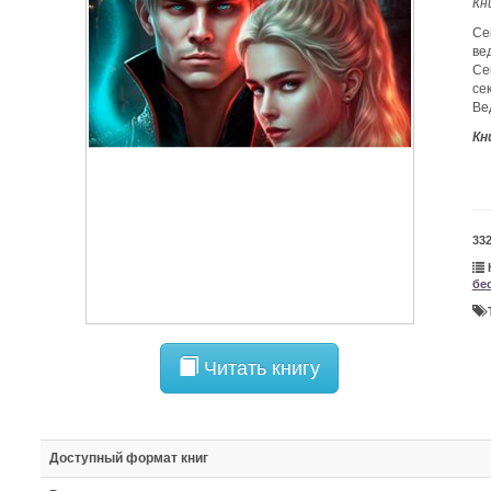
Кн
Се
ве
Се
се
Ве
Кн
33
бе
Читать книгу
Доступный формат книг