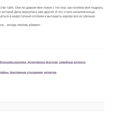
о тайн. Они не давали мне покоя с тех пор, как погибла моя подруга,
е которой Дель вернулась уже другой. И это стало началом конца.
раться в недоступный особняк и вытащить наружу все их грязные
ни... иногда любовь убивает.
блонцева валерия
,
детективное фэнтези
,
семейные интриги
,
тайны
,
фиктивные отношения
,
детектив