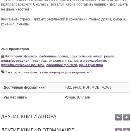
прапрапрабабки?! Сколько? Пожалуй, стоит поставить чайник и выслушать
незваных гостей
Книга-антистресс. Никаких рефлексий и сожалений, только драйв, юмор и,
конечно, любовь!
2596 просмотров
Категории:
фэнтези
,
любовный роман
,
приключения
,
юмор
,
роман
,
ведьмы, ведуньи, травницы, знахарки и т.д.
,
маги и волшебники
,
приключенческое фэнтези
,
любовное фэнтези
,
фант кристина
Тэги:
кристина фант
,
семь поцелуев для ведьмы
,
кот
Доступный формат книг
FB2, ePub, PDF, MOBI, AZW3
Размер книги
Роман. 8,47 алк
ДРУГИЕ КНИГИ АВТОРА
ДРУГИЕ КНИГИ В ЭТОМ ЖАНРЕ