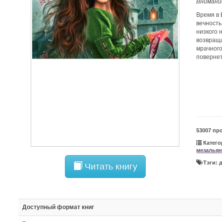
Внимани
Время в 
вечность
низкого 
возвраща
мрачного
повернет
53007 пр
Катего
мезальян
Тэги:
Читать книгу
Доступный формат книг