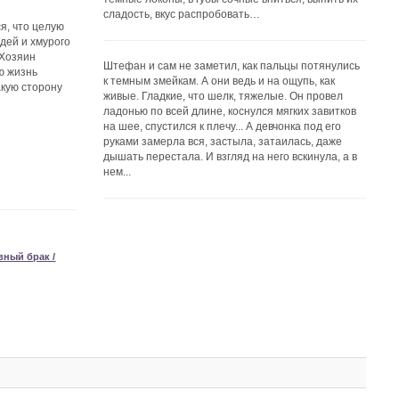
сладость, вкус распробовать…
я, что целую
ждей и хмурого
"Хозяин
Штефан и сам не заметил, как пальцы потянулись
ю жизнь
к темным змейкам. А они ведь и на ощупь, как
акую сторону
живые. Гладкие, что шелк, тяжелые. Он провел
ладонью по всей длине, коснулся мягких завитков
на шее, спустился к плечу... А девчонка под его
руками замерла вся, застыла, затаилась, даже
дышать перестала. И взгляд на него вскинула, а в
нем...
вный брак /