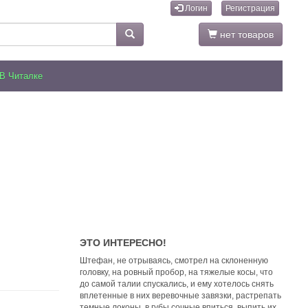
Логин
Регистрация
нет товаров
В Читалке
ЭТО ИНТЕРЕСНО!
Штефан, не отрываясь, смотрел на склоненную
головку, на ровный пробор, на тяжелые косы, что
до самой талии спускались, и ему хотелось снять
вплетенные в них веревочные завязки, растрепать
темные локоны, в губы сочные впиться, выпить их