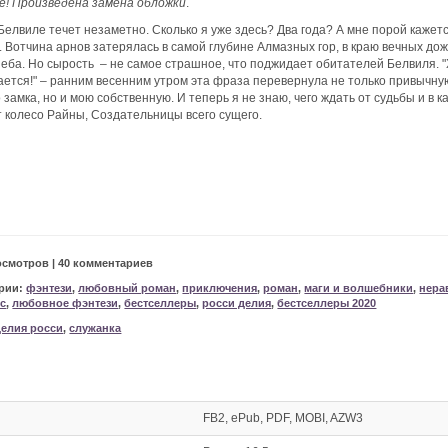
е! Произведена замена обложки
.
Белвиле течет незаметно. Сколько я уже здесь? Два года? А мне порой кажетс
. Вотчина арнов затерялась в самой глубине Алмазных гор, в краю вечных до
неба. Но сырость – не самое страшное, что поджидает обитателей Белвиля. 
ется!" – ранним весенним утром эта фраза перевернула не только привычну
 замка, но и мою собственную. И теперь я не знаю, чего ждать от судьбы и в к
 колесо Райны, Создательницы всего сущего.
осмотров | 40 комментариев
рии:
фэнтези
,
любовный роман
,
приключения
,
роман
,
маги и волшебники
,
нера
с
,
любовное фэнтези
,
бестселлеры
,
росси делия
,
бестселлеры 2020
делия росси
,
служанка
FB2, ePub, PDF, MOBI, AZW3