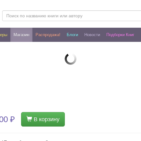
леры
Магазин
Распродажа!
Блоги
Новости
Подборки Книг
00 ₽
В корзину