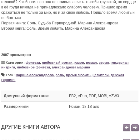
головой? Как бы сильно она не привыкла считать себя трусихой, но сердце
в её груди никогда не принадлежало слабому человеку. Пришло время
сражаться не только за мир, но и за свою любовь. Пришло время любить и
не бояться.
Первая книга: Соль. Судьба Первородной. Марина Александрова
Вторая книга: Соль. Время любить. Марина Александрова
2007 просмотров
Категории:
фэнтези
,
любовный роман
,
юмор
,
роман
,
серия
,
гендерная
интрига
,
любовное фэнтези
,
александрова марина
Тэги:
марина александрова
,
соль
,
время любить
,
целители
,
дерзкая
героиня
Доступный формат книг
FB2, ePub, PDF, MOBI, AZW3
Размер книги
Роман. 18,18 алк
ДРУГИЕ КНИГИ АВТОРА