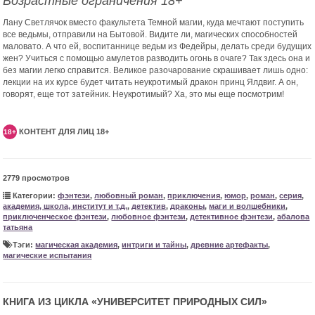
Возрастные ограничения 18+
Лану Светлячок вместо факультета Темной магии, куда мечтают поступить
все ведьмы, отправили на Бытовой. Видите ли, магических способностей
маловато. А что ей, воспитаннице ведьм из Федейры, делать среди будущих
жен? Учиться с помощью амулетов разводить огонь в очаге? Так здесь она и
без магии легко справится. Великое разочарование скрашивает лишь одно:
лекции на их курсе будет читать неукротимый дракон принц Ялдвиг. А он,
говорят, еще тот затейник. Неукротимый? Ха, это мы еще посмотрим!
КОНТЕНТ ДЛЯ ЛИЦ 18+
18+
2779 просмотров
Категории:
фэнтези
,
любовный роман
,
приключения
,
юмор
,
роман
,
серия
,
академия, школа, институт и т.д.
,
детектив
,
драконы
,
маги и волшебники
,
приключенческое фэнтези
,
любовное фэнтези
,
детективное фэнтези
,
абалова
татьяна
Тэги:
магическая академия
,
интриги и тайны
,
древние артефакты
,
магические испытания
КНИГА ИЗ ЦИКЛА «
УНИВЕРСИТЕТ ПРИРОДНЫХ СИЛ
»