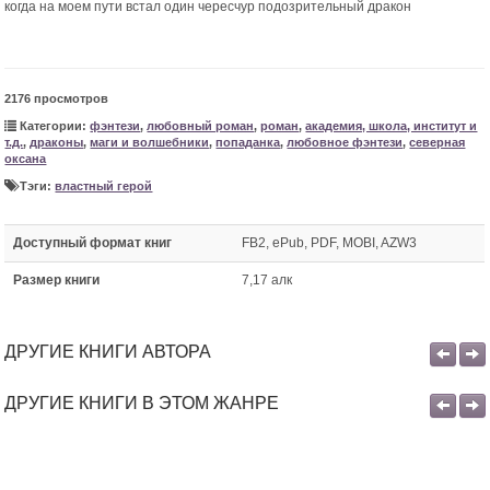
когда на моем пути встал один чересчур подозрительный дракон
2176 просмотров
Категории:
фэнтези
,
любовный роман
,
роман
,
академия, школа, институт и
т.д.
,
драконы
,
маги и волшебники
,
попаданка
,
любовное фэнтези
,
северная
оксана
Тэги:
властный герой
Доступный формат книг
FB2, ePub, PDF, MOBI, AZW3
Размер книги
7,17 алк
ДРУГИЕ КНИГИ АВТОРА
ДРУГИЕ КНИГИ В ЭТОМ ЖАНРЕ