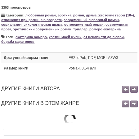
3303 просмотров
Категории:
любовный роман
,
эротика
,
роман
,
драма
,
жестокие герои (18+)
,
отношения при разнице в возрасте
,
современный любовный роман
,
социально-психологическая драма
,
остросюжетный роман
,
современная
проза
,
эротический современный роман
,
триллер
,
ромеро екатерина
Тэги:
екатерина ромеро
,
хозяин моей жизни
,
от ненависти до любви
,
борьба характеров
Доступный формат книг
FB2, ePub, PDF, MOBI, AZW3
Размер книги
Роман. 8,54 алк
ДРУГИЕ КНИГИ АВТОРА
ДРУГИЕ КНИГИ В ЭТОМ ЖАНРЕ