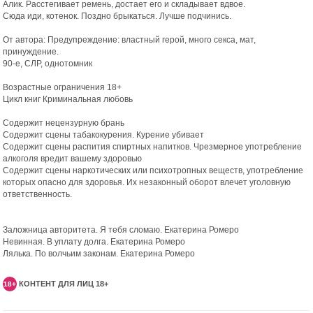
Алик. Расстегивает ремень, достает его и складывает вдвое.
Сюда иди, котенок. Поздно брыкаться. Лучше подчинись.
От автора: Предупреждение: властный герой, много секса, мат,
принуждение.
90-е, СЛР, однотомник
Возрастные ограничения 18+
Цикл книг Криминальная любовь
Содержит нецензурную брань
Содержит сцены табакокурения. Курение убивает
Содержит сцены распития спиртных напитков. Чрезмерное употребление
алкоголя вредит вашему здоровью
Содержит сцены наркотических или психотропных веществ, употребление
которых опасно для здоровья. Их незаконный оборот влечет уголовную
ответственность.
Заложница авторитета. Я тебя сломаю. Екатерина Ромеро
Невинная. В уплату долга. Екатерина Ромеро
Лялька. По волчьим законам. Екатерина Ромеро
КОНТЕНТ ДЛЯ ЛИЦ 18+
18+