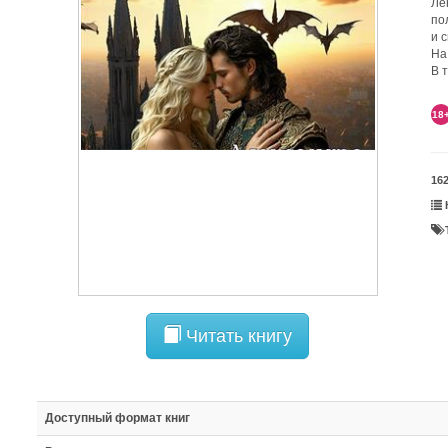
Ле
по
и 
На
В 
18
16
Читать книгу
Доступный формат книг