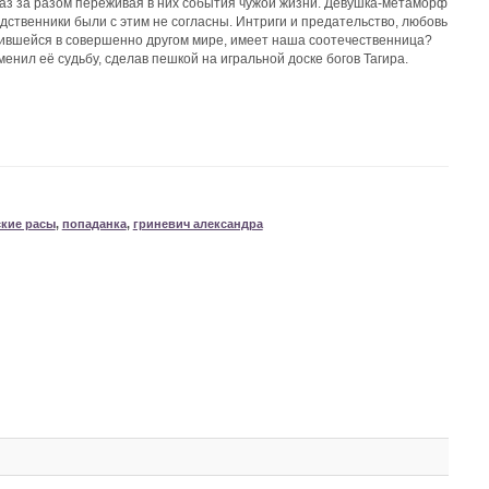
раз за разом переживая в них события чужой жизни. Девушка-метаморф
дственники были с этим не согласны. Интриги и предательство, любовь
учившейся в совершенно другом мире, имеет наша соотечественница?
енил её судьбу, сделав пешкой на игральной доске богов Тагира.
ские расы
,
попаданка
,
гриневич александра