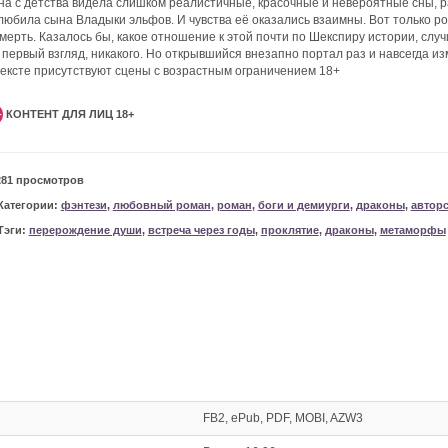
на с детства видела слишком реалистичные, красочные и невероятные сны, 
любила сына Владыки эльфов. И чувства её оказались взаимны. Вот только ро
смерть. Казалось бы, какое отношение к этой почти по Шекспиру истории, сл
 первый взгляд, никакого. Но открывшийся внезапно портал раз и навсегда изм
тексте присутствуют сцены с возрастным ограничением 18+
КОНТЕНТ ДЛЯ ЛИЦ 18+
+
281 просмотров
Категории:
фэнтези
,
любовный роман
,
роман
,
боги и демиурги
,
драконы
,
автор
Тэги:
перерождение души
,
встреча через годы
,
проклятие
,
драконы
,
метаморфы
FB2, ePub, PDF, MOBI, AZW3