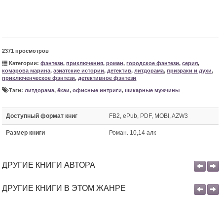
2371 просмотров
Категории:
фэнтези
,
приключения
,
роман
,
городское фэнтези
,
серия
,
комарова марина
,
азиатские истории
,
детектив
,
литдорама
,
призраки и духи
,
приключенческое фэнтези
,
детективное фэнтези
Тэги:
литдорама
,
ёкаи
,
офисные интриги
,
шикарные мужчины
Доступный формат книг
FB2, ePub, PDF, MOBI, AZW3
Размер книги
Роман. 10,14 алк
ДРУГИЕ КНИГИ АВТОРА
ДРУГИЕ КНИГИ В ЭТОМ ЖАНРЕ