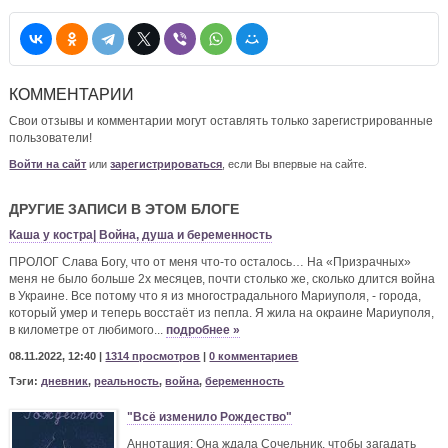
КОММЕНТАРИИ
Свои отзывы и комментарии могут оставлять только зарегистрированные
пользователи!
Войти на сайт
или
зарегистрироваться
, если Вы впервые на сайте.
ДРУГИЕ ЗАПИСИ В ЭТОМ БЛОГЕ
Каша у костра| Война, душа и беременность
ПРОЛОГ Слава Богу, что от меня что-то осталось… На «Призрачных»
меня не было больше 2х месяцев, почти столько же, сколько длится война
в Украине. Все потому что я из многострадального Мариуполя, - города,
который умер и теперь восстаёт из пепла. Я жила на окраине Мариуполя,
в километре от любимого...
подробнее »
08.11.2022, 12:40 |
1314 просмотров
|
0 комментариев
Тэги:
дневник
,
реальность
,
война
,
беременность
"Всё изменило Рождество"
Аннотация: Она ждала Сочельник, чтобы загадать