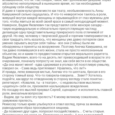
возвышенной, что ли. Настоящей, такой, как тургеневская девушка: образ
абсолютно непопулярный в нынешнее время, но так необходимый
губящему себя обществу.
И даже в таком культурном месте как театр, необыкновенность Анны
Камушкиной сильно ощущалась. И что-то невероятное таилось в роли,
живущей внутри каждой женщины и скрывающейся от глаз мужчины для
того, чтобы явиться во всей своей красе в самый неподходящий момент.
Наверное, Вадим Яковлевич так представлял себе женскую загадку -
такую индивидуальную и обязательно присутствующую частицу,
делающую одну представительницу прекрасного пола отличимой от
другой. Но ему, человеку с творческой душой и горячим темпераментом, в
свои тридцать пять казалось, что женщины уже давно потеряли свое
умение скрывать внутри себя тайны - все они (тайны) были им
обнаружены и приняты на вооружение. Поэтому Анечка Камушкина, не
так давно появившаяся в его жизни, стала не просто неопознанным
объектом, но и каким-то предвестником открытия морального раритета.
Вадим Яковлевич, всего-то на десять лет превосходивший в возрасте это
очарование, поначалу попросту не знал, как себя вести в ее обществе.
«Да она манит меня! - едва сдерживая в уголках губ похотливую ухмылку,
говорил он. - Сама ведь притягивает. Нравлюсь, что ли?»
И правда, легко взмахнув кистью, Анечка что-то шептала, бросая в его
сторону томный взор. Что-то говорила-говорила… Зовет? Хотелось
подойти, как вдруг по отведенному в сторону взгляду стало понятно -
репетирует. «Ковалев, ты - в театре», - с недовольством мысленно
«ущипнул» себя он, приземляя нахлынувшее вожделение.
Но посадку его мыслей прервал Сергей, сценарист и исполнитель главной
роли, внезапным вопросом:
- Вадим, где ты взял эту прелесть? К моему великому сожалению,
замужнюю прелесть.
Режиссер только криво улыбнулся и отвел взгляд, пряча за мнимым
равнодушием образ проснувшегося хищника.
- Да позвонил друг один, попросил посодействовать… Счеты старые.