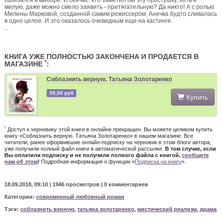
ошибался в выборе. И сейчас: кто заметил бы эту простушку, хоть и
милую, даже можно смело заявить - притягательную? Да никто! А с ролью
Милены Марковой, созданной самим режиссером, Анечка будто сливалась
в одно целое. И это оказалось очевидным еще на кастинге.
...
КНИГА УЖЕ ПОЛНОСТЬЮ ЗАКОНЧЕНА И ПРОДАЕТСЯ В
*
МАГАЗИНЕ
:
Соблазнить верную. Татьяна Золотаренко
55,00 руб
Купить
*
Доступ к черновику этой книги в онлайне прекращен. Вы можете целиком купить
книгу «Соблазнить верную. Татьяна Золотаренко» в нашем магазине. Все
читатели, ранее оформившие онлайн-подписку на черновик в этом блоге автора,
уже получили полный файл книги в автоматической рассылке.
В том случае, если
Вы оплатили подписку и не получили полного файла с книгой,
сообщите
нам об этом
!
Подробная информация о функции «
Подписка на книгу
».
18.09.2018, 09:10 |
1946 просмотров
|
0 комментариев
Категории:
современный любовный роман
Тэги:
соблазнить верную
,
татьяна золотаренко
,
мистический реализм
,
драма