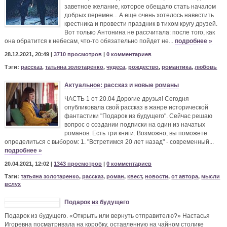
заветное желание, которое обещало стать началом
добрых перемен... А еще очень хотелось навестить
крестника и провести праздник в тихом кругу друзей.
Вот только Антонина не рассчитала: после того, как
она обратится к небесам, что-то обязательно пойдет не...
подробнее »
28.12.2021, 20:49 |
3710 просмотров
|
0 комментариев
Тэги:
рассказ
,
татьяна золотаренко
,
чудеса
,
рождество
,
романтика
,
любовь
Актуальное: рассказ и новые романы
ЧАСТЬ 1 от 20.04 Дорогие друзья! Сегодня
опубликовала свой рассказ в жанре исторической
фантастики "Подарок из будущего". Сейчас решаю
вопрос о создании подписки на один из начатых
романов. Есть три книги. Возможно, вы поможете
определиться с выбором: 1. "Встретимся 20 лет назад" - современный...
подробнее »
20.04.2021, 12:02 |
1343 просмотров
|
0 комментариев
Тэги:
татьяна золотаренко
,
рассказ
,
роман
,
квест
,
новости
,
от автора
,
мысли
вслух
Подарок из будущего
Подарок из будущего. «Открыть или вернуть отправителю?» Настасья
Игоревна посматривала на коробку, оставленную на чайном столике