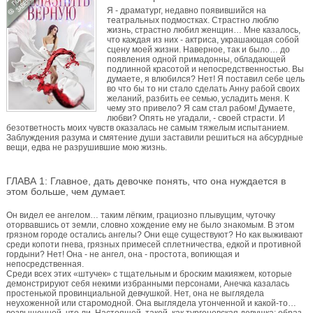
Я - драматург, недавно появившийся на
театральных подмостках. Страстно люблю
жизнь, страстно любил женщин… Мне казалось,
что каждая из них - актриса, украшающая собой
сцену моей жизни. Наверное, так и было… до
появления одной примадонны, обладающей
подлинной красотой и непосредственностью. Вы
думаете, я влюбился? Нет! Я поставил себе цель
во что бы то ни стало сделать Анну рабой своих
желаний, разбить ее семью, усладить меня. К
чему это привело? Я сам стал рабом! Думаете,
любви? Опять не угадали, - своей страсти. И
безответность моих чувств оказалась не самым тяжелым испытанием.
Заблуждения разума и смятение души заставили решиться на абсурдные
вещи, едва не разрушившие мою жизнь.
ГЛАВА 1: Главное, дать девочке понять, что она нуждается в
этом больше, чем думает.
Он видел ее ангелом… таким лёгким, грациозно плывущим, чуточку
оторвавшись от земли, словно хождение ему не было знакомым. В этом
грязном городе остались ангелы? Они еще существуют? Но как выживают
среди копоти гнева, грязных примесей сплетничества, едкой и противной
гордыни? Нет! Она - не ангел, она - простота, вопиющая и
непосредственная.
Среди всех этих «штучек» с тщательным и броским макияжем, которые
демонстрируют себя некими избранными персонами, Анечка казалась
простенькой провинциальной девчушкой. Нет, она не выглядела
неухоженной или старомодной. Она выглядела утонченной и какой-то…