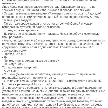
Родственница его какая-то. Пригласил на пробы. А она талантливой
оказалась.
Лицо Ковалева предательски покраснело. Сивков делал вид, что не
замечает смущения начальства. А может, и правда, не замечал.
- Откуда ты знаешь, что замужняя? Кольца-то нет, - со скрытой досадой
поинтересовался Вадим, бросая беглый взгляд на правую руку Анечки,
застывшую в воздухе.
- Так вы тоже вроде женаты, - отметил с иронией Сергей и указал
взглядом на пустующий палец режиссера.
Тот недовольно скривился.
- Да мало оно мне, располнели пальцы… Никак не дойду в ювелирную,
чтоб раскатать.
- А-а-а, - продолжал улыбаться тот, прекрасно осведомленный истинными
причинами отсутствия обручального кольца. - Моя сестра Ольга с Анной
сдружилась. Учились они в одном потоке. Кое-что знает о ней. И о
замужестве тоже.
- Правда, что ли?
- Да.
- Почему я не видел данных в ее анкете?
- Не могу знать.
Тот задумчиво потер лоб.
- А муж где?
- О… муж где-то или на заработках, или еще по какой-то причине за
границей… кажется… не помню точно.
- «Не помню точно», «вроде как», «или-или»… Сивков, что ты мямлишь?..
Готовься к репетиции! Толку от тебя…
Это прозвучало с раздражительностью самодура, и Сергей нахмуренно
уставился в скомканные листы сценария. В такие минуты их приятельские
отношения оказывались за пределами театра. А ведь не успел
подчеркнуть профессионализм друга замечать совершенно не
выделяющихся, но удивительно талантливых людей! Ковалеву это было
дано! Как он подбирал труппу - одному Богу было известно, но так редко