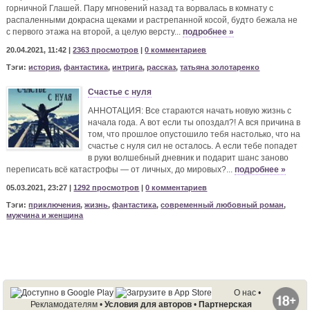
горничной Глашей. Пару мгновений назад та ворвалась в комнату с
распаленными докрасна щеками и растрепанной косой, будто бежала не
с первого этажа на второй, а целую версту...
подробнее »
20.04.2021, 11:42 |
2363 просмотров
|
0 комментариев
Тэги:
история
,
фантастика
,
интрига
,
рассказ
,
татьяна золотаренко
Счастье с нуля
АННОТАЦИЯ: Все стараются начать новую жизнь с
начала года. А вот если ты опоздал?! А вся причина в
том, что прошлое опустошило тебя настолько, что на
счастье с нуля сил не осталось. А если тебе попадет
в руки волшебный дневник и подарит шанс заново
переписать всё катастрофы — от личных, до мировых?...
подробнее »
05.03.2021, 23:27 |
1292 просмотров
|
0 комментариев
Тэги:
приключения
,
жизнь
,
фантастика
,
современный любовный роман
,
мужчина и женщина
О нас
•
Рекламодателям
•
Условия для авторов
•
Партнерская