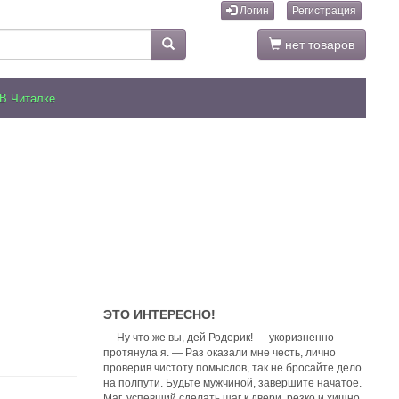
Логин
Регистрация
нет товаров
В Читалке
ЭТО ИНТЕРЕСНО!
— Ну что же вы, дей Родерик! — укоризненно
протянула я. — Раз оказали мне честь, лично
проверив чистоту помыслов, так не бросайте дело
на полпути. Будьте мужчиной, завершите начатое.
Маг, успевший сделать шаг к двери, резко и хищно