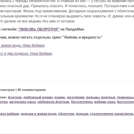
чалась с череды неприятностей. И главная из них — у сестры не вовремя пр
нно опасный дар. Пришлось спасать. И понеслось, поехало. Путешествие к
ям-пантерам. Жизнь под чужим именем. Досадные недоразумения с обаятель
ельным архимагом. Но я не планирую выдавать свои секреты. И, думаю, кое-
что далеко не все ведьмы без ума от котиков.
к литмоба
"ЛЮБОВЬ ОБОРОТНЯ"
на ПродаМан
ник, можно читать отдельно. Цикл "Любовь и вредность"
 живая вода. Ника Веймар
т и два подвоха. Ника Веймар
осмотров | 40 комментариев
рии:
фэнтези
,
любовный роман
,
роман
,
эксклюзив
,
ведьмы, ведуньи, травницы,
отни
,
авторские расы
,
любовное фэнтези
,
бестселлеры
,
веймар ника
,
бестселле
ника веймар
,
ведьма и живая вода
,
оборотни
,
ведьма
,
столкновение характеров