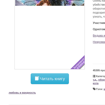
Осень на
убийстве
оборотн
подозрит
узнать, 
Участни
Однотом
Ведьма и
Некроман
45305 пр
Катего
Читать книгу
т.д.
,
обор
кота
Тэги:
любовь и вредность