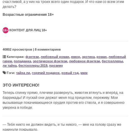
счастливой, а у них на троих всего один подарок. И что нам со всем этим
делать?
Возрастные ограничения 18+
КОНТЕНТ ДЛЯ ЛИЦ 18+
18+
40802 просмотров | 8 комментариев
Категории:
фэнтези
,
любовный роман
,
юмор
,
эротика
,
роман
,
любовный
гарем
,
попаданка
,
эротическое фэнтези
,
любовное фэнтези
,
бестселлеры
,
ли тайна
,
бестселлеры 2019
,
прозиму
Тэги:
тайна ли
,
горячий подарок
,
новый год
,
мжм
ЭТО ИНТЕРЕСНО!
Теперь спинку прямо, плечики развернуть, животик втянуть и вперёд, на
баррикады! И пускай они держат меня под прицелом, переживу. Мои
вызывающе покачивающиеся орудия против его ствола, и я совершенно
уверена в победе.
— Тебя никто не должен видеть, и ты никого, — мне на голову сразу же
накинули покрывало.