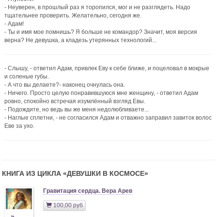
- Неуверен, в прошлый раз я торопился, мог и не разглядеть. Надо
тщательнее проверить. Желательно, сегодня же.
- Адам!
- Ты и имя мое помнишь? Я больше не командор? Значит, моя версия
верна? Не девушка, а кладезь утерянных технологий...
- Слышу, - ответил Адам, привлек Еву к себе ближе, и поцеловал в мокрые
и соленые губы.
- А что вы делаете?- наконец очнулась она.
- Ничего. Просто целую понравившуюся мне женщину, - ответил Адам
ровно, спокойно встречая изумлённый взгляд Евы.
- Подождите, но ведь вы же меня недолюбливаете...
- Наглые сплетни, - не согласился Адам и отважно заправил завиток волос
Еве за ухо.
КНИГА ИЗ ЦИКЛА «
ДЕВУШКИ В КОСМОСЕ
»
Гравитация сердца. Вера Арев
100,00 руб
»