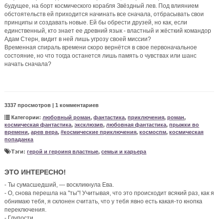
будущее, на борт космического корабля Звёздный лев. Под влиянием
обстоятельств ей приходится начинать все сначала, отбрасывать свои
принципы и создавать новые. Ей бы обрести друзей, но как, если
единственный, кто знает ее древний язык - властный и жёсткий командор
Адам Стерн, видит в ней лишь угрозу своей миссии?
Временная спираль времени скоро вернётся в свое первоначальное
состояние, но что тогда останется лишь память о чувствах или шанс
начать сначала?
3337 просмотров | 1 комментариев
Категории:
любовный роман
,
фантастика
,
приключения
,
роман
,
космическая фантастика
,
эксклюзив
,
любовная фантастика
,
прыжки во
времени
,
арев вера
,
#космические приключения
,
космоспм
,
космическая
попаданка
Тэги:
герой и героиня властные
,
семьи и карьера
ЭТО ИНТЕРЕСНО!
- Ты сумасшедший, — воскликнула Ева.
- О, снова перешла на "ты"! Учитывая, что это происходит всякий раз, как я
обнимаю тебя, я склонен считать, что у тебя явно есть какая-то кнопка
переключения.
- Глупости.