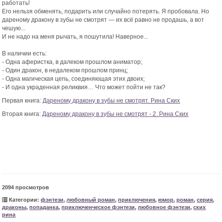
работать!
Его нельзя обменять, подарить или случайно потерять. Я пробовала. Но
дареному дракону в зубы не смотрят — их всё равно не продашь, а вот
чешую...
И не надо на меня рычать, я пошутила! Наверное...
В наличии есть:
- Одна аферистка, в далеком прошлом аниматор;
- Один дракон, в недалеком прошлом принц;
- Одна магическая цепь, соединяющая этих двоих;
- И одна украденная реликвия… Что может пойти не так?
Первая книга:
Дареному дракону в зубы не смотрят. Рина Ских
Вторая книга:
Дареному дракону в зубы не смотрят - 2. Рина Ских
2094 просмотров
Категории:
фэнтези
,
любовный роман
,
приключения
,
юмор
,
роман
,
серия
,
драконы
,
попаданка
,
приключенческое фэнтези
,
любовное фэнтези
,
ских
рина