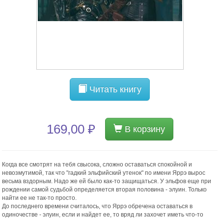
Читать книгу
169,00 ₽
В корзину
Когда все смотрят на тебя свысока, сложно оставаться спокойной и
невозмутимой, так что "гадкий эльфийский утенок" по имени Яррэ вырос
весьма вздорным. Надо же ей было как-то защищаться. У эльфов еще при
рождении самой судьбой определяется вторая половина - элуин. Только
найти ее не так-то просто.
До последнего времени считалось, что Яррэ обречена оставаться в
одиночестве - элуин, если и найдет ее, то вряд ли захочет иметь что-то