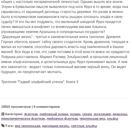
общее с настолько негармоничной личностью. Однако вышло все иначе.
Элуин в буквальном смысле вывалился под ноги Яррэ в то время, когда она
скрывалась от карающей десницы старосты деревни. Но разве ж можно
было в полумертвом закованном в латы рыцаре опознать эльфа и свою
судьбу? И кто бы мог подумать, что маленькой шкодной Яррэ придется
лично вмешаться в конфликт со всемогущими магами Альянса,
угрожающими землям Араньона и сопредельных государств?
"Дарующая жизнь" - третья и заключительная книга трилогии. Древняя
Горная обитель хранит тайну своего создателя. Кровь драконов, текущая в
жилах их потомков, способна даровать власть над заключенной в башне
магией. Вся беда в том, что сами потомки в этой власти вовсе не нуждаются.
Ловушка расставлена. Маркиз Ратмир Эльбрасский, в прошлом лишенный
имени эльф-изгнанник, и целительница душ Яррэ принимают вызов. А чем
все закончится - ведает только плененный магами черный жнец. Он видит
будущее, но предпочитает молчать.
Трилогия "Гадкий эльфийский утенок". Книга 3
19915 просмотров | 9 комментариев
Категории:
фэнтези
,
любовный роман
,
роман
,
серия
,
эксклюзив
,
драконы
,
приключенческое фэнтези
,
любовное фэнтези
,
черненькая яна
,
эльфы
Тэги:
яна черненькая
,
дарующая жизнь
,
светлые эльфы