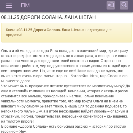
ПМ
Мен
08.11.25 ДОРОГИ СОЛАНА. ЛАНА ШЕГАН
Книга
«08.11.25 Дороги Солана. Лана Шеган»
недоступна для
продажи!
Ольга и её молодая соседка Янка попадают в магический мир, где их сразу
ставят перед фактом, что люди здесь не высшая раса, а женщины и вовсе
разменная монета для представителей некоторых видов. Откровенно
попахивает рабством, мир недружественен к нашим девам, из каждой щели
веет неприятностями. Но, и это еще не все! Наши попаданки здесь, как
выясняется очень скоро, элементарно – батарейки. Итак, мир Солан и его
множество дорог…
Что может быть прекраснее летнего путешествия по магическому миру? Да
еще в «теплой» компании из нелюдей. Компании, которая с каждым разом
становится все больше, прожорливее и наглее. Только понимание
уникальности момента, принятие того, что мир вокруг Ольги ни в чем не
виноват! Миру самому бывает тяжко, а наша Оля то дракона подберет, то
непонятного мальчишку, а в итоге неожиданно найдет любовь – опасную и
страстную. Погони, предательства, переоценка ориентиров – как вишенка
на толстом пироге!
В романе «Дороги Солана» есть бонусный рассказ – история про вторую
героиню – Яну.