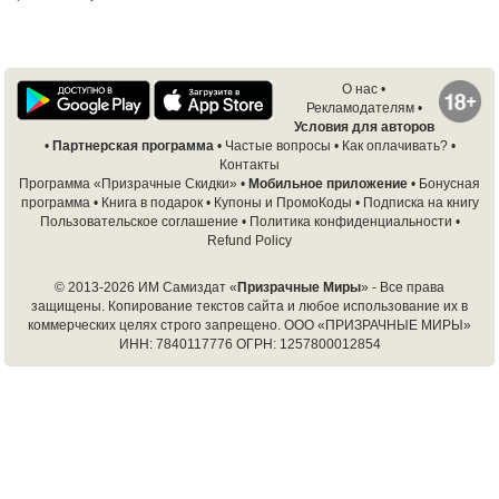
О нас
•
Рекламодателям
•
Условия для авторов
•
Партнерская программа
•
Частые вопросы
•
Как оплачивать?
•
Контакты
Программа «Призрачные Скидки»
•
Мобильное приложение
•
Бонусная
программа
•
Книга в подарок
•
Купоны и ПромоКоды
•
Подписка на книгу
Пользовательское соглашение
•
Политика конфиденциальности
•
Refund Policy
© 2013-2026 ИМ Самиздат «
Призрачные Миры
» - Все права
защищены. Копирование текстов сайта и любое использование их в
коммерческих целях строго запрещено.
ООО «ПРИЗРАЧНЫЕ МИРЫ»
ИНН: 7840117776 ОГРН: 1257800012854