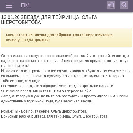
ПМ
Мен
13.01.26 ЗВЕЗДА ДЛЯ ТЕЙРИНЦА. ОЛЬГА
ШЕРСТОБИТОВА
Книга
«13.01.26 Звезда для тейринца. Ольга Шерстобитова»
недоступна для продажи!
Отправляясь на экскурсию по незнакомой, но такой интересной планете, я
надеялась на новые впечатления. И никак не могла предположить, что тут
главное выжить!
И это оказалось в разы сложнее сделать, когда я в буквальном смысле слова
свалилась на незнакомого мужчину. Крылатого. Нелюдимого. У которого
тайн больше, чем надо.
Но единственного, кто защищает меня, когда вокруг одни напасти.
Я не могла перед ним устоять. Или он передо мной?
Загадка, которую я уже не пытаюсь разгадать. Я просто иду за ним. Своим
единственным мужчиной. Туда, куда ведут нас звезды.
Роман: Ты - мое притяжение. Ольга Шерстобитова
Бонусный рассказ: Звезда для тейринца. Ольга Шерстобитова