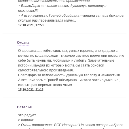
основой самостоятельного произведения.
> БлагоДарю за человечность, душевную теплоту и
нежность!!!!
> А все началось с Граней обсидиана - читала затаив дыхание,
сколько раз перечитывала мммм...
17.10.2021, 17:53
Оксана
Очарована..... люблю сильных, умных героинь, иногда даже с
мечем, но когда проходит тяжелое смутное время они позволяют
себе быть нежными, любимыми и любить. Замечательные
истории, каждая из которых могла бы стать основой
самостоятельного произведения.
БлагоДарю за человечность, душевную теплоту и нежность!!!!
А все началось с Граней обсидиана - читала затаив дыхание,
сколько раз перечитывала мммм...
15.10.2021, 21:13
Наталья
это радует
> Карина:
> Очень понравились ВСЕ Истории! На этого автора набрела