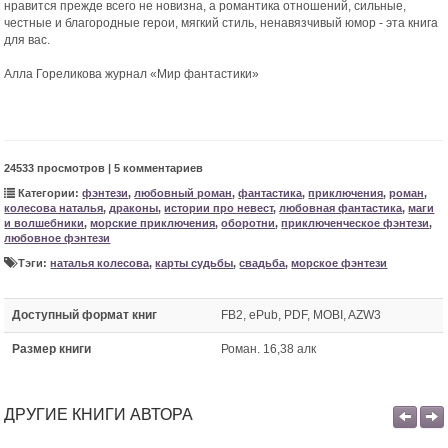
нравится прежде всего не новизна, а романтика отношений, сильные,
честные и благородные герои, мягкий стиль, ненавязчивый юмор - эта книга
для вас.
Алла Гореликова журнал «Мир фантастики»
24533 просмотров | 5 комментариев
Категории:
фэнтези
,
любовный роман
,
фантастика
,
приключения
,
роман
,
колесова наталья
,
драконы
,
истории про невест
,
любовная фантастика
,
маги
и волшебники
,
морские приключения
,
оборотни
,
приключенческое фэнтези
,
любовное фэнтези
Тэги:
наталья колесова
,
карты судьбы
,
свадьба
,
морское фэнтези
Доступный формат книг
FB2, ePub, PDF, MOBI, AZW3
Размер книги
Роман. 16,38 алк
ДРУГИЕ КНИГИ АВТОРА