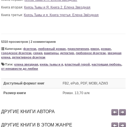
Книга вторая:
Князь Тьмы и Я. Книга 2. Елена Звездная
Книга третья:
Князь Тьмы и я. Книга третья. Елена Звёздная
5310 просмотров | 2 комментариев
Категории:
фэнтези
,
любовный роман
,
приключения
,
юмор
,
роман
,
городское фэнтези
,
серия
,
вампиры
,
детектив
,
любовное фэнтези
,
звездная
елена
,
детективное фэнтези
Тэги:
елена звездная
,
князь тьмы и я
,
властный герой
,
настоящая любовь
,
от ненависти до любви
Доступный формат книг
FB2, ePub, PDF, MOBI, AZW3
Размер книги
Роман. 13,70 алк
ДРУГИЕ КНИГИ АВТОРА
ДРУГИЕ КНИГИ В ЭТОМ ЖАНРЕ