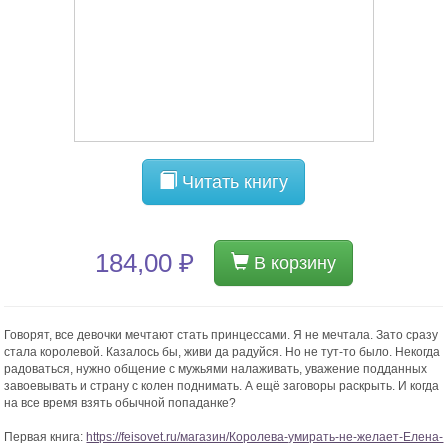
Читать книгу
184,00 ₽
В корзину
Говорят, все девочки мечтают стать принцессами. Я не мечтала. Зато сразу
стала королевой. Казалось бы, живи да радуйся. Но не тут-то было. Некогда
радоваться, нужно общение с мужьями налаживать, уважение подданных
завоевывать и страну с колен поднимать. А ещё заговоры раскрыть. И когда
на все время взять обычной попаданке?
Первая книга:
https://feisovet.ru/магазин/Королева-умирать-не-желает-Елена-