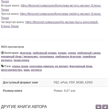
Тихая
Вторая книга:
https://feisovet.ru/магазин/Королева-мстить-желает-Елена-
Тихая
Третья книга:
https://feisovet.ru/магазин/Королева-любить-желает-Елена-
Тихая
Четвертая книга:
https://feisovet.ru/магазин/Не-желаю-быть-королевой-
Елена-Тихая
4015 просмотров
Категории:
фэнтези
,
любовный роман
,
роман
,
серия
,
любовный гарем
,
неравный брак / мезальянс
,
попаданка
,
любовное фэнтези
,
семейные
интриги
,
тихая елена
Тэги:
елена тихая
,
королева умирать не желает
,
фиктивный брак
,
многомужество
,
мжм
,
интриги
Доступный формат книг
FB2, ePub, PDF, MOBI, AZW3
Размер книги
Роман. 8,67 алк
ДРУГИЕ КНИГИ АВТОРА