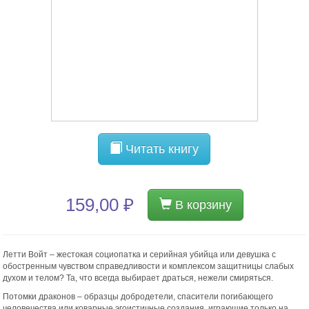
Читать книгу
159,00 ₽
В корзину
Летти Войт – жестокая социопатка и серийная убийца или девушка с
обостренным чувством справедливости и комплексом защитницы слабых
духом и телом? Та, что всегда выбирает драться, нежели смиряться.
Потомки драконов – образцы добродетели, спасители погибающего
человечества или коварные эгоистичные создания, играющие только на