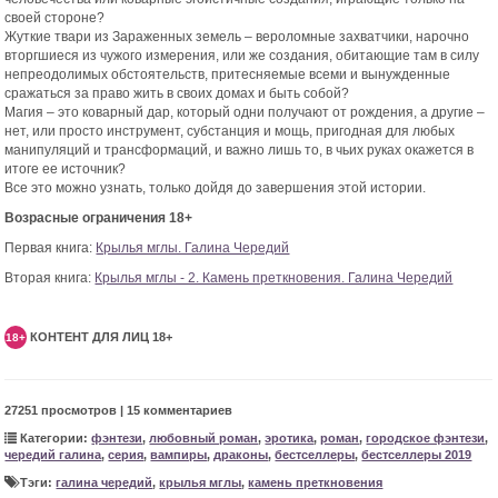
своей стороне?
Жуткие твари из Зараженных земель – вероломные захватчики, нарочно
вторгшиеся из чужого измерения, или же создания, обитающие там в силу
непреодолимых обстоятельств, притесняемые всеми и вынужденные
сражаться за право жить в своих домах и быть собой?
Магия – это коварный дар, который одни получают от рождения, а другие –
нет, или просто инструмент, субстанция и мощь, пригодная для любых
манипуляций и трансформаций, и важно лишь то, в чьих руках окажется в
итоге ее источник?
Все это можно узнать, только дойдя до завершения этой истории.
Возрасные ограничения 18+
Первая книга:
Крылья мглы. Галина Чередий
Вторая книга:
Крылья мглы - 2. Камень преткновения. Галина Чередий
КОНТЕНТ ДЛЯ ЛИЦ 18+
18+
27251 просмотров | 15 комментариев
Категории:
фэнтези
,
любовный роман
,
эротика
,
роман
,
городское фэнтези
,
чередий галина
,
серия
,
вампиры
,
драконы
,
бестселлеры
,
бестселлеры 2019
Тэги:
галина чередий
,
крылья мглы
,
камень преткновения