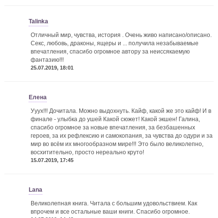
Talinka
Отличный мир, чувства, история . Очень живо написано/описано.
Секс, любовь, драконы, ящеры и ... получила незабываемые
впечатления, спасибо огромное автору за неиссякаемую
фантазию!!!
25.07.2019, 18:01
Елена
Ууух!!! Дочитала. Можно выдохнуть. Кайф, какой же это кайф! И в
финале - улыбка до ушей
Какой сюжет! Какой экшен! Галина,
спасибо огромное за новые впечатления, за безбашенных
героев, за их рефлексию и самокопания, за чувства до одури и за
мир во всём их многообразном мире!!! Это было великолепно,
восхитительно, просто нереально круто!
15.07.2019, 17:45
Lana
Великолепная книга. Читала с большим удовольствием. Как
впрочем и все остальные ваши книги. Спасибо огромное.