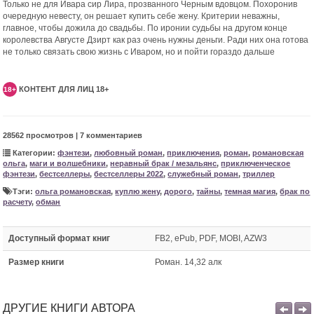
Только не для Ивара сир Лира, прозванного Черным вдовцом. Похоронив
очередную невесту, он решает купить себе жену. Критерии неважны,
главное, чтобы дожила до свадьбы. По иронии судьбы на другом конце
королевства Августе Дзирт как раз очень нужны деньги. Ради них она готова
не только связать свою жизнь с Иваром, но и пойти гораздо дальше
КОНТЕНТ ДЛЯ ЛИЦ 18+
18+
28562 просмотров | 7 комментариев
Категории:
фэнтези
,
любовный роман
,
приключения
,
роман
,
романовская
ольга
,
маги и волшебники
,
неравный брак / мезальянс
,
приключенческое
фэнтези
,
бестселлеры
,
бестселлеры 2022
,
служебный роман
,
триллер
Тэги:
ольга романовская
,
куплю жену
,
дорого
,
тайны
,
темная магия
,
брак по
расчету
,
обман
Доступный формат книг
FB2, ePub, PDF, MOBI, AZW3
Размер книги
Роман. 14,32 алк
ДРУГИЕ КНИГИ АВТОРА