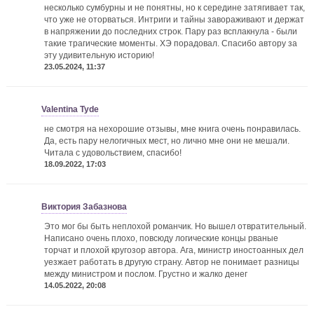
несколько сумбурны и не понятны, но к середине затягивает так,
что уже не оторваться. Интриги и тайны завораживают и держат
в напряжении до последних строк. Пару раз всплакнула - были
такие трагические моменты. ХЭ порадовал. Спасибо автору за
эту удивительную историю!
23.05.2024, 11:37
Valentina Tyde
не смотря на нехорошие отзывы, мне книга очень понравилась.
Да, есть пару нелогичных мест, но лично мне они не мешали.
Читала с удовольствием, спасибо!
18.09.2022, 17:03
Виктория Забазнова
Это мог бы быть неплохой романчик. Но вышел отвратительный.
Написано очень плохо, повсюду логические концы рваные
торчат и плохой кругозор автора. Ага, министр иностоанных дел
уезжает работать в другую страну. Автор не понимает разницы
между министром и послом. Грустно и жалко денег
14.05.2022, 20:08