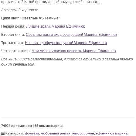
проклинать? Какой неожиданный, смущающий признак…
Авторский черновик
Цикл книг "Светлые VS Темные"
Первая книга:
Лучшие враги. Марина Ефиминюк
Вторая книга:
Светлым магам вход воспрещен! Марина Ефиминюк
Третья книга:
Не злите добрую колдунью! Марина Ефиминюк
Четвертая книга:
Моя милая ужасная невеста. Марина Ефиминюк
Все книги цикла самостоятельны, читаются отдельно и связаны только
одним сеттингом.
74924 просмотров | 36 комментариев
Категории:
фэнтези
,
любовный роман
,
юмор
,
роман
,
ефиминюк марина
,