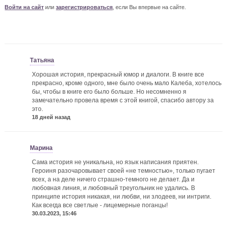
Войти на сайт
или
зарегистрироваться
, если Вы впервые на сайте.
Татьяна
Хорошая история, прекрасный юмор и диалоги. В книге все
прекрасно, кроме одного, мне было очень мало Калеба, хотелось
бы, чтобы в книге его было больше. Но несомненно я
замечательно провела время с этой книгой, спасибо автору за
это.
18 дней назад
Марина
Сама история не уникальна, но язык написания приятен.
Героиня разочаровывает своей «не темностью», только пугает
всех, а на деле ничего страшно-темного не делает. Да и
любовная линия, и любовный треугольник не удались. В
принципе история никакая, ни любви, ни злодеев, ни интриги.
Как всегда все светлые - лицемерные поганцы!
30.03.2023, 15:46