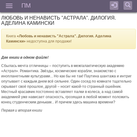
ПМ
Мен
ЛЮБОВЬ И НЕНАВИСТЬ "АСТРАЛА". ДИЛОГИЯ.
АДЕЛИНА КАМИНСКИ
Книга
«Любовь и ненависть "Астрала". Дилогия. Аделина
Камински»
недоступна для продажи!
Две книги в одном файле!
Сбылась мечта отличницы – поступить в межгалактическую академию
«Астрал». Романтика. Звёзды, космические корабли, знакомство с
инопланетными культурами... Но как бы не так! Паутина шантажа и интриг
опутывает с каждым днем всё сильнее. Один сосед по комнате тщательно
скрывает своё прошлое, другой – носит какой-то странный ошейник.
Местный красавчик постоянно вставляет палки в колеса, а над самой
академией уже нависает опасность, грозящая в любой момент положить
конец студенческим денькам... И причем здесь машина времени?
Первая и вторая книги