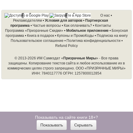
О нас
•
Рекламодателям
•
Условия для авторов
•
Партнерская
программа
•
Частые вопросы
•
Как оплачивать?
•
Контакты
Программа «Призрачные Скидки»
•
Мобильное приложение
•
Бонусная
программа
•
Книга в подарок
•
Купоны и ПромоКоды
•
Подписка на книгу
Пользовательское соглашение
•
Политика конфиденциальности
•
Refund Policy
© 2013-2026 ИМ Самиздат «
Призрачные Миры
» - Все права
защищены. Копирование текстов сайта и любое использование их в
коммерческих целях строго запрещено.
ООО «ПРИЗРАЧНЫЕ МИРЫ»
ИНН: 7840117776 ОГРН: 1257800012854
Показывать на сайте книги 18+?
Показывать
Скрывать