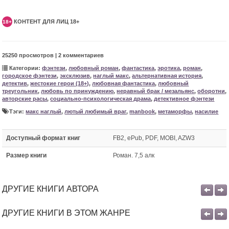
КОНТЕНТ ДЛЯ ЛИЦ 18+
18+
25250 просмотров | 2 комментариев
Категории:
фэнтези
,
любовный роман
,
фантастика
,
эротика
,
роман
,
городское фэнтези
,
эксклюзив
,
наглый макс
,
альтернативная история
,
детектив
,
жестокие герои (18+)
,
любовная фантастика
,
любовный
треугольник
,
любовь по принуждению
,
неравный брак / мезальянс
,
оборотни
,
авторские расы
,
социально-психологическая драма
,
детективное фэнтези
Тэги:
макс наглый
,
лютый любимый враг
,
manbook
,
метаморфы
,
насилие
Доступный формат книг
FB2, ePub, PDF, MOBI, AZW3
Размер книги
Роман. 7,5 алк
ДРУГИЕ КНИГИ АВТОРА
ДРУГИЕ КНИГИ В ЭТОМ ЖАНРЕ