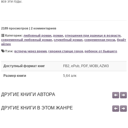
все эти годы.
2189 просмотров | 2 комментариев
Категории:
любовный роман
,
роман
,
отношения при разнице в возрасте
,
современный любовный роман
,
служебный роман
,
современная проза
,
брайт
айлин
Тэги:
встреча через время
,
героиня старше героя
,
ребенок от бывшего
Доступный формат книг
FB2, ePub, PDF, MOBI, AZW3
Размер книги
5,64 алк
ДРУГИЕ КНИГИ АВТОРА
ДРУГИЕ КНИГИ В ЭТОМ ЖАНРЕ