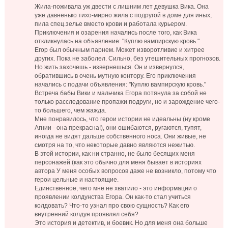
Жила-поживала уж двести с лишним лет девушка Вика. Она
уже давненько тихо-мирно жила с подругой в доме для иных,
пила спец.зелье вместо крови и работала курьером.
Приключения и озарения начались после того, как Вика
откликнулась на объявление: "Куплю вампирскую кровь."
Егор был обычным парнем. Может изворотливие и хитрее
других. Пока не заболел. Сильно, без утешительных прогнозов.
Но жить захочешь - извернешься. Он и извернулся,
обратившись в очень мутную контору. Его приключения
начались с подачи объявления: "Куплю вампирскую кровь."
Встреча бабы Вики и мальчика Егора потянула за собой не
только расследование пропажи подруги, но и зарождение чего-
то большего, чем жажда.
Мне понравилось, что герои истории не идеальны (ну кроме
Агнии - она прекрасна!), они ошибаются, ругаются, тупят,
иногда не видят дальше собственного носа. Они живые, не
смотря на то, что некоторые давно являются нежитью.
В этой истории, как ни странно, не было бесящих меня
персонажей (как это обычно для меня бывает в историях
автора
У меня особых вопросов даже не возникло, потому что
герои цельные и настоящие.
Единственное, чего мне не хватило - это информации о
проявлении колдунства Егора. Он как-то стал учиться
колдовать? Что-то узнал про свою сущность? Как его
внутренний колдун проявлял себя?
Это история и детектив, и боевик. Но для меня она больше