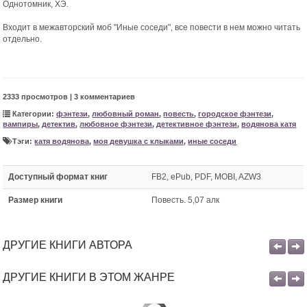
Однотомник, ХЭ.
Входит в межавторский моб "Иные соседи", все повести в нем можно читать
отдельно.
2333 просмотров | 3 комментариев
Категории:
фэнтези
,
любовный роман
,
повесть
,
городское фэнтези
,
вампиры
,
детектив
,
любовное фэнтези
,
детективное фэнтези
,
водянова катя
Тэги:
катя водянова
,
моя девушка с клыками
,
иные соседи
Доступный формат книг
FB2, ePub, PDF, MOBI, AZW3
Размер книги
Повесть. 5,07 алк
ДРУГИЕ КНИГИ АВТОРА
ДРУГИЕ КНИГИ В ЭТОМ ЖАНРЕ