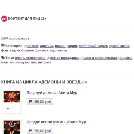
КОНТЕНТ ДЛЯ ЛИЦ 18+
18+
1404 просмотров
Категории:
фэнтези
,
эротика
,
роман
,
серия
,
любовный гарем
,
эротическое
фэнтези
,
любовное фэнтези
,
мур анита
Тэги:
очень откровенно
,
дерзкая попаданка
,
демон и своевольная девушка
,
мжм
,
многомужество
,
интриги
КНИГА ИЗ ЦИКЛА «
ДЕМОНЫ И ЗВЕЗДЫ
»
Поцелуй демона. Анита Мур
199,00 руб
»
Сердце пентаграммы. Анита Мур
199,00 руб