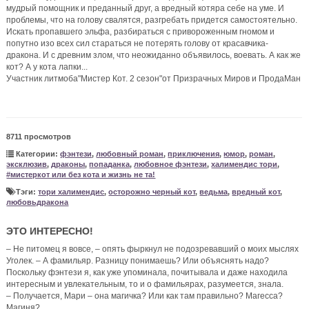
мудрый помощник и преданный друг, а вредный котяра себе на уме. И
проблемы, что на голову свалятся, разгребать придется самостоятельно.
Искать пропавшего эльфа, разбираться с привороженным гномом и
попутно изо всех сил стараться не потерять голову от красавчика-
дракона. И с древним злом, что неожиданно объявилось, воевать. А как же
кот? А у кота лапки...
Участник литмоба"Мистер Кот. 2 сезон"от Призрачных Миров и ПродаМан
8711 просмотров
Категории:
фэнтези
,
любовный роман
,
приключения
,
юмор
,
роман
,
эксклюзив
,
драконы
,
попаданка
,
любовное фэнтези
,
халимендис тори
,
#мистеркот или без кота и жизнь не та!
Тэги:
тори халимендис
,
осторожно черный кот
,
ведьма
,
вредный кот
,
любовьдракона
ЭТО ИНТЕРЕСНО!
– Не питомец я вовсе, – опять фыркнул не подозревавший о моих мыслях
Уголек. – А фамильяр. Разницу понимаешь? Или объяснять надо?
Поскольку фэнтези я, как уже упоминала, почитывала и даже находила
интересным и увлекательным, то и о фамильярах, разумеется, знала.
– Получается, Мари – она магичка? Или как там правильно? Магесса?
Магиня?