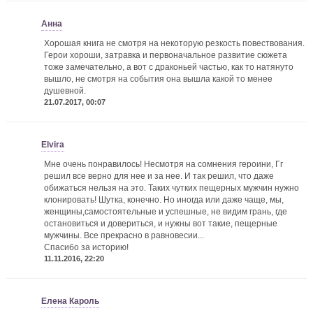
Анна
Хорошая книга не смотря на некоторую резкость повествования.
Герои хороши, затравка и первоначальное развитие сюжета
тоже замечательно, а вот с драконьей частью, как то натянуто
вышло, не смотря на события она вышла какой то менее
душевной.
21.07.2017, 00:07
Elvira
Мне очень понравилось! Несмотря на сомнения героини, Гг
решил все верно для нее и за нее. И так решил, что даже
обижаться нельзя на это. Таких чутких пещерных мужчин нужно
клонировать! Шутка, конечно. Но иногда или даже чаще, мы,
женщины,самостоятельные и успешные, не видим грань, где
остановиться и довериться, и нужны вот такие, пещерные
мужчины. Все прекрасно в равновесии...
Спасибо за историю!
11.11.2016, 22:20
Елена Кароль