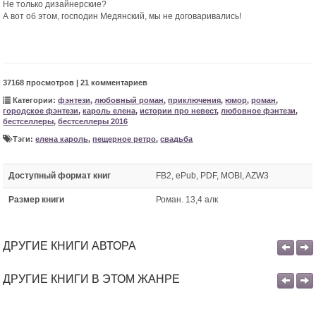
Не только дизайнерские?
А вот об этом, господин Медянский, мы не договаривались!
37168 просмотров | 21 комментариев
Категории:
фэнтези
,
любовный роман
,
приключения
,
юмор
,
роман
,
городское фэнтези
,
кароль елена
,
истории про невест
,
любовное фэнтези
,
бестселлеры
,
бестселлеры 2016
Тэги:
елена кароль
,
пещерное ретро
,
свадьба
Доступный формат книг
FB2, ePub, PDF, MOBI, AZW3
Размер книги
Роман. 13,4 алк
ДРУГИЕ КНИГИ АВТОРА
ДРУГИЕ КНИГИ В ЭТОМ ЖАНРЕ