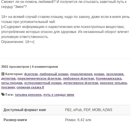
Сможет ли он помочь любимой? И получится ли отыскать заветный путь к
сердцу "Змеи"?
​​​​​​​18+ на всякий случай ставлю плашку, надо по закону, даже если в книге речь
только про успокоительный чай:
[«Содержит информацию о наркотических или психотропных веществах,
употребление которых опасно для здоровья. Их незаконный оборот влечет
уголовную ответственность.
Ограничение: 18+»]
3501 просмотров | 4 комментариев
Категории:
фэнтези
,
любовный роман
,
приключения
,
роман
,
эксклюзив
,
детектив
,
приключенческое фэнтези
,
любовное фэнтези
,
#снежнаясказка
,
хиты продаж
,
остросюжетный роман
,
детективное фэнтези
,
ренсинк татьяна
,
прозиму
,
снежная сказка 8
Тэги:
татьяна ренсинк
,
путь к сердцу змеи
Доступный формат книг
FB2, ePub, PDF, MOBI, AZW3
Размер книги
Роман. 6,42 алк