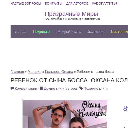
ЧАСТЫЕ ВОПРОСЫ
КОНТАКТЫ
ДЛЯ АВТОРОВ
КАК ОПЛАТИТЬ?
Призрачные Миры
ФЭНТЕЗИЙНАЯ И ЛЮБОВНАЯ ЛИТЕРАТУРА
Главная
Подписки
#МодноЧитать
Эксклюзив
Бестсел
Главная
»
Магазин
»
Кольцова Оксана
» Ребенок от сына босса
РЕБЕНОК ОТ СЫНА БОССА. ОКСАНА КО
Комментарии
Другие книги автора
Похожие книги
8