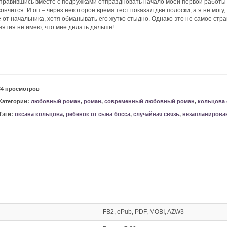
правившись вместе с подружками отпраздновать начало моей первой работы п
кончится. И оп – через некоторое время тест показал две полоски, а я не мог
е от начальника, хотя обманывать его жутко стыдно. Однако это не самое стра
нятия не имею, что мне делать дальше!
34 просмотров
Категории:
любовный роман
,
роман
,
современный любовный роман
,
кольцова 
Тэги:
оксана кольцова
,
ребенок от сына босса
,
случайная связь
,
незапланирова
FB2, ePub, PDF, MOBI, AZW3