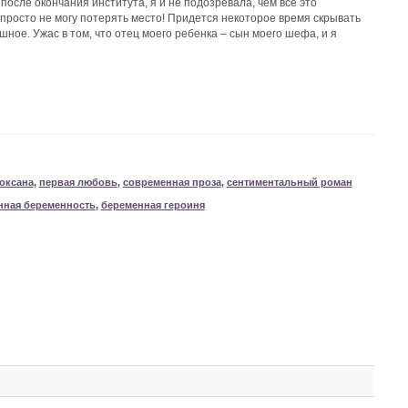
осле окончания института, я и не подозревала, чем все это
у, просто не могу потерять место! Придется некоторое время скрывать
шное. Ужас в том, что отец моего ребенка – сын моего шефа, и я
оксана
,
первая любовь
,
современная проза
,
сентиментальный роман
нная беременность
,
беременная героиня