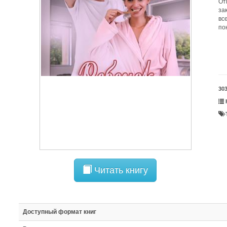
От
за
вс
по
30
Читать книгу
Доступный формат книг