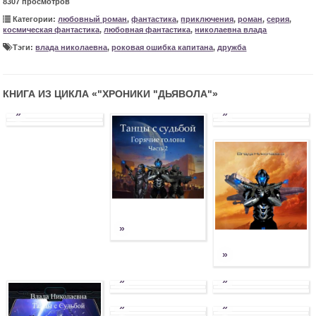
8307 просмотров
Категории:
любовный роман
,
фантастика
,
приключения
,
роман
,
серия
,
космическая фантастика
,
любовная фантастика
,
николаевна влада
Тэги:
влада николаевна
,
роковая ошибка капитана
,
дружба
КНИГА ИЗ ЦИКЛА «
"ХРОНИКИ "ДЬЯВОЛА"
»
»
»
»
»
»
»
»
»