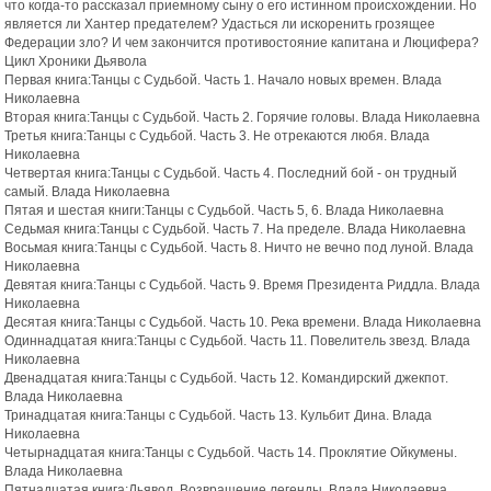
что когда-то рассказал приемному сыну о его истинном происхождении. Но
является ли Хантер предателем? Удасться ли искоренить грозящее
Федерации зло? И чем закончится противостояние капитана и Люцифера?
Цикл Хроники Дьявола
Первая книга:Танцы с Судьбой. Часть 1. Начало новых времен. Влада
Николаевна
Вторая книга:Танцы с Судьбой. Часть 2. Горячие головы. Влада Николаевна
Третья книга:Танцы с Судьбой. Часть 3. Не отрекаются любя. Влада
Николаевна
Четвертая книга:Танцы с Судьбой. Часть 4. Последний бой - он трудный
самый. Влада Николаевна
Пятая и шестая книги:Танцы с Судьбой. Часть 5, 6. Влада Николаевна
Седьмая книга:Танцы с Судьбой. Часть 7. На пределе. Влада Николаевна
Восьмая книга:Танцы с Судьбой. Часть 8. Ничто не вечно под луной. Влада
Николаевна
Девятая книга:Танцы с Судьбой. Часть 9. Время Президента Риддла. Влада
Николаевна
Десятая книга:Танцы с Судьбой. Часть 10. Река времени. Влада Николаевна
Одиннадцатая книга:Танцы с Судьбой. Часть 11. Повелитель звезд. Влада
Николаевна
Двенадцатая книга:Танцы с Судьбой. Часть 12. Командирский джекпот.
Влада Николаевна
Тринадцатая книга:Танцы с Судьбой. Часть 13. Кульбит Дина. Влада
Николаевна
Четырнадцатая книга:Танцы с Судьбой. Часть 14. Проклятие Ойкумены.
Влада Николаевна
Пятнадцатая книга:Дьявол. Возвращение легенды. Влада Николаевна