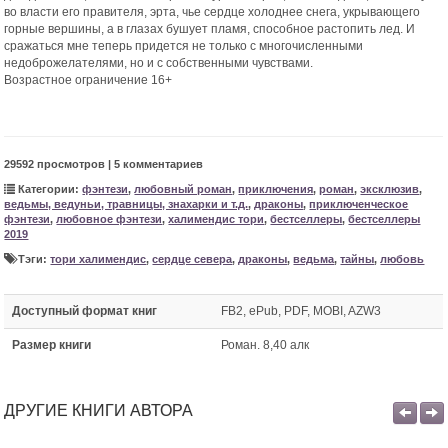
во власти его правителя, эрта, чье сердце холоднее снега, укрывающего
горные вершины, а в глазах бушует пламя, способное растопить лед. И
сражаться мне теперь придется не только с многочисленными
недоброжелателями, но и с собственными чувствами.
Возрастное ограничение 16+
29592 просмотров | 5 комментариев
Категории:
фэнтези
,
любовный роман
,
приключения
,
роман
,
эксклюзив
,
ведьмы, ведуньи, травницы, знахарки и т.д.
,
драконы
,
приключенческое
фэнтези
,
любовное фэнтези
,
халимендис тори
,
бестселлеры
,
бестселлеры
2019
Тэги:
тори халимендис
,
сердце севера
,
драконы
,
ведьма
,
тайны
,
любовь
Доступный формат книг
FB2, ePub, PDF, MOBI, AZW3
Размер книги
Роман. 8,40 алк
ДРУГИЕ КНИГИ АВТОРА