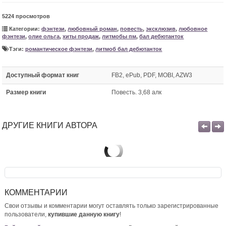
5224 просмотров
Категории:
фэнтези
,
любовный роман
,
повесть
,
эксклюзив
,
любовное
фэнтези
,
олие ольга
,
хиты продаж
,
литмобы пм
,
бал дебютанток
Тэги:
романтическое фэнтези
,
литмоб бал дебютанток
Доступный формат книг
FB2, ePub, PDF, MOBI, AZW3
Размер книги
Повесть. 3,68 алк
ДРУГИЕ КНИГИ АВТОРА
КОММЕНТАРИИ
Свои отзывы и комментарии могут оставлять только зарегистрированные
пользователи,
купившие данную книгу
!