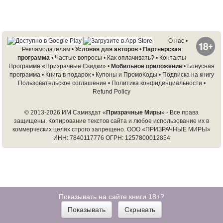
О нас
•
Рекламодателям
•
Условия для авторов
•
Партнерская
программа
•
Частые вопросы
•
Как оплачивать?
•
Контакты
Программа «Призрачные Скидки»
•
Мобильное приложение
•
Бонусная
программа
•
Книга в подарок
•
Купоны и ПромоКоды
•
Подписка на книгу
Пользовательское соглашение
•
Политика конфиденциальности
•
Refund Policy
© 2013-2026 ИМ Самиздат «
Призрачные Миры
» - Все права
защищены. Копирование текстов сайта и любое использование их в
коммерческих целях строго запрещено.
ООО «ПРИЗРАЧНЫЕ МИРЫ»
ИНН: 7840117776 ОГРН: 1257800012854
Показывать на сайте книги 18+?
Показывать
Скрывать