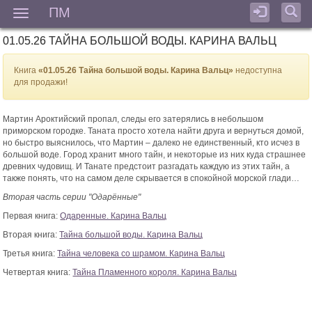
ПМ
Мен
01.05.26 ТАЙНА БОЛЬШОЙ ВОДЫ. КАРИНА ВАЛЬЦ
Книга
«01.05.26 Тайна большой воды. Карина Вальц»
недоступна
для продажи!
Мартин Ароктийский пропал, следы его затерялись в небольшом
приморском городке. Таната просто хотела найти друга и вернуться домой,
но быстро выяснилось, что Мартин – далеко не единственный, кто исчез в
большой воде. Город хранит много тайн, и некоторые из них куда страшнее
древних чудовищ. И Танате предстоит разгадать каждую из этих тайн, а
также понять, что на самом деле скрывается в спокойной морской глади…
Вторая часть серии "Одарённые"
Первая книга:
Одаренные. Карина Вальц
Вторая книга:
Тайна большой воды. Карина Вальц
Третья книга:
Тайна человека со шрамом. Карина Вальц
Четвертая книга:
Тайна Пламенного короля. Карина Вальц