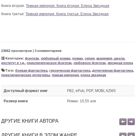
Книга вторая:
Темная империя. Книга вторая. Елена Звездная
Книга третья:
Темная империя. Книга третья. Елена Звездная
23662 просмотров | 3 комментариев
Категории:
фэнтези
,
любовный роман
,
роман
,
серия
,
академия, школа,
институт и т.д.
,
приключенческое фэнтези
,
любовное фэнтези
,
звездная елена
Тэги:
боевая фантастика
,
героическая фантастика
,
детективная фантастика
,
приключенческие детективы
,
темная империя
,
елена звездная
Доступный формат книг
FB2, ePub, PDF, MOBI, AZW3
Размер книги
Роман. 10,55 алк
ДРУГИЕ КНИГИ АВТОРА
ДРУГИЕ КНИГИ В ЭТОМ ЖАНРЕ