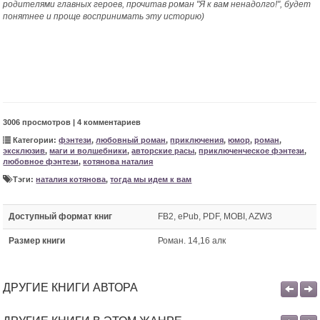
родителями главных героев, прочитав роман "Я к вам ненадолго!", будет
понятнее и проще воспринимать эту историю)
3006 просмотров | 4 комментариев
Категории:
фэнтези
,
любовный роман
,
приключения
,
юмор
,
роман
,
эксклюзив
,
маги и волшебники
,
авторские расы
,
приключенческое фэнтези
,
любовное фэнтези
,
котянова наталия
Тэги:
наталия котянова
,
тогда мы идем к вам
Доступный формат книг
FB2, ePub, PDF, MOBI, AZW3
Размер книги
Роман. 14,16 алк
ДРУГИЕ КНИГИ АВТОРА