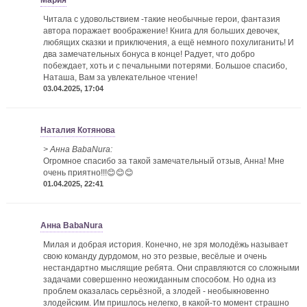
Мария
Читала с удовольствием -такие необычные герои, фантазия
автора поражает воображение! Книга для больших девочек,
любящих сказки и приключения, а ещё немного похулиганить! И
два замечательных бонуса в конце! Радует, что добро
побеждает, хоть и с печальными потерями. Большое спасибо,
Наташа, Вам за увлекательное чтение!
03.04.2025, 17:04
Наталия Котянова
> Анна BabaNura:
Огромное спасибо за такой замечательный отзыв, Анна! Мне
очень приятно!!!😊😊😊
01.04.2025, 22:41
Анна BabaNura
Милая и добрая история. Конечно, не зря молодёжь называет
свою команду дурдомом, но это резвые, весёлые и очень
нестандартно мыслящие ребята. Они справляются со сложными
задачами совершенно неожиданным способом. Но одна из
проблем оказалась серьёзной, а злодей - необыкновенно
злодейским. Им пришлось нелегко, в какой-то момент страшно