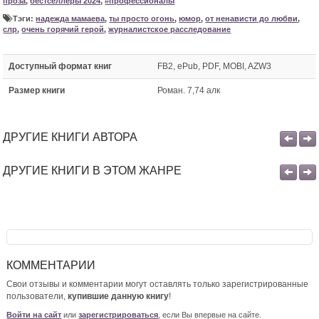
проза
,
бестселлеры 2024
,
#профессионалы
Тэги:
надежда мамаева
,
ты просто огонь
,
юмор
,
от ненависти до любви
,
слр
,
очень горячий герой
,
журналистское расследование
Доступный формат книг
FB2, ePub, PDF, MOBI, AZW3
Размер книги
Роман. 7,74 алк
ДРУГИЕ КНИГИ АВТОРА
ДРУГИЕ КНИГИ В ЭТОМ ЖАНРЕ
КОММЕНТАРИИ
Свои отзывы и комментарии могут оставлять только зарегистрированные
пользователи,
купившие данную книгу
!
Войти на сайт
или
зарегистрироваться
, если Вы впервые на сайте.