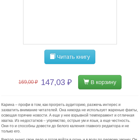
Читать книгу
147,03 ₽
В корзину
169,00 ₽
Карина – профи в том, как прогреть аудиторию, разжечь интерес и
захватить внимание читателей. Она никогда не использует жареные факты,
освещая горячие новости. А еще у нее взрывной темперамент и отличная
хватка. Из недостатков – упрямство, острые ум и язык, а еще честность.
Они-то и способны довести до белого каления главного редактора и не
только его.
Виктор знает свое дело и готов войти в огонь и в воду по первому звонку. Он