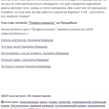
не раз на собственном опыте убеждался, что для пожарного одинаково
важны крепкое тело, нервы и плечо напарника. Вик знает все об укрощении
пламени, но под силу ли ему укротить характер Карины? А ей – растопить
его ледяное сердце?
Участник литмоба
"Профессионалы"
на ПродаМане
Книга входит в цикл "Профессионалы". Каждая история на 100%
самостоятельна :)
Король рейтингов. Надежда Мамаева
Это мое дело! Надежда Мамаева
Фотографов с рук не кормить. Надежда Мамаева
Полный замес. Надежда Мамаева
Ты просто огонь! Надежда Мамаева
18227 просмотров | 40 комментариев
Категории:
приключения
,
юмор
,
роман
,
детектив
,
современный любовный
роман
,
бестселлеры
,
мамаева надежда
,
остросюжетный роман
,
современная